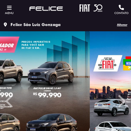
MENU
CONTATO
Felice São Luiz Gonzaga
Alterar
templates.template-01.components.carousel.texts.contro
temp