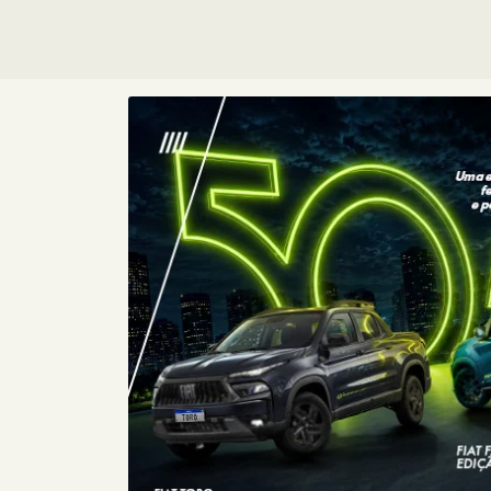
Consórcio
Fiat
Com o Consórcio Fiat, você pode
conquistar seu carro zero com
planos sem entrada e parcelas
sem juros, além de toda a
confiança que a Fiat oferece.
+ DETA