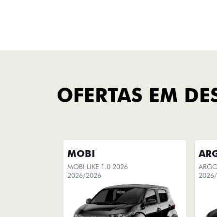
FINANCIAMENTO
FAÇA UMA SIMULAÇÃO
Você pode escolher seu
carro
novo e simular sua compra, com
opção de adicionar seu carro
usado na simulação do
financiamento.
+ DETA