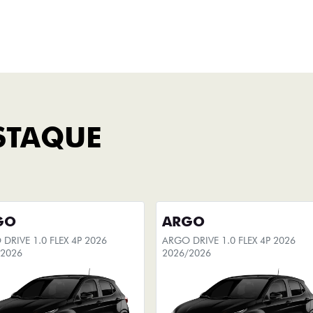
Titano
LHES