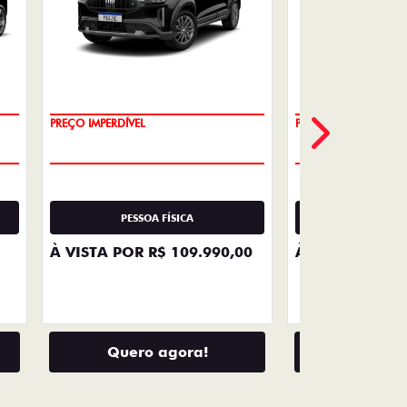
VENDAS
DIRETAS
Descubra as melhores soluções e
descontos em um novo Fiat para
empresas, produtores rurais,
taxistas e outras categorias de
negócios.
LHES