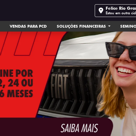
Felice Rio Gr
Estou em outra ci
VENDAS PARA PCD
SOLUÇÕES FINANCEIRAS
SEMIN
ts.control_prev