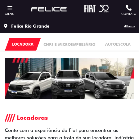
MENU
CONTATO
Felice Rio Grande
Alterar
LOCADORA
CNPJ E MICROEMPRESÁRIO
AUTOESCOLA
Locadoras
Conte com a experiência da Fiat para encontrar as
melhores soluções para a frota da sua locadora, indústria