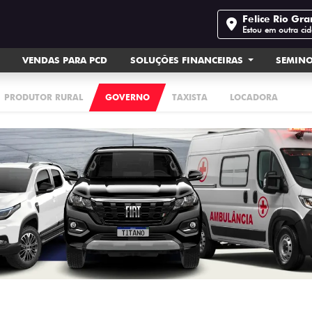
Felice Rio Gr
Estou em outra ci
VENDAS PARA PCD
SOLUÇÕES FINANCEIRAS
SEMIN
PRODUTOR RURAL
GOVERNO
TAXISTA
LOCADORA