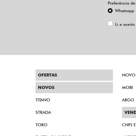
Preferência de
Whatsapp
Li e aceito
OFERTAS
NOVO
NOVOS
MOBI
TITANO
ARGO
STRADA
VEND
TORO
CNPJ 