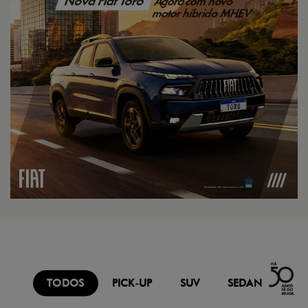
TODOS
PICK-UP
SUV
SEDAN
FU