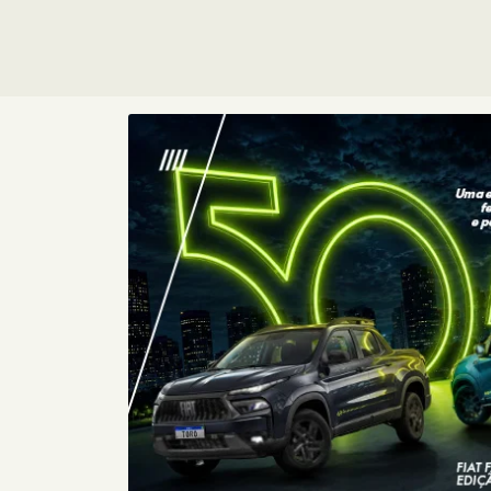
Consórcio
Fiat
Com o Consórcio Fiat, você pode
conquistar seu carro zero com
planos sem entrada e parcelas
sem juros, além de toda a
confiança que a Fiat oferece.
+ DETA