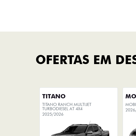
FINANCIAMENTO
FAÇA UMA SIMULAÇÃO
Você pode escolher seu
carro
novo e simular sua compra, com
opção de adicionar seu carro
usado na simulação do
financiamento.