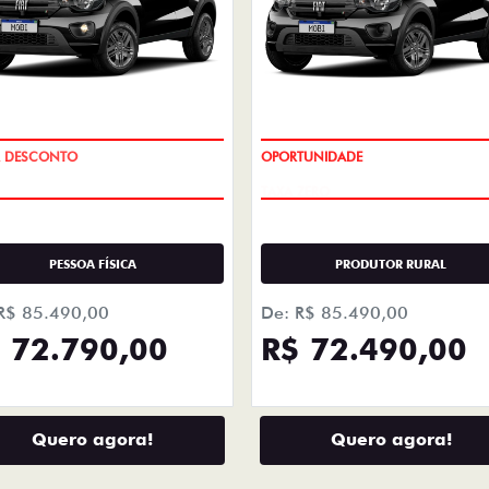
LHES
+ DETA