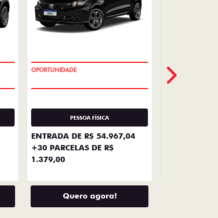
VENDAS
DIRETAS
Descubra as melhores soluções e
descontos em um novo Fiat para
empresas, produtores rurais,
taxistas e outras categorias de
negócios.
LHES