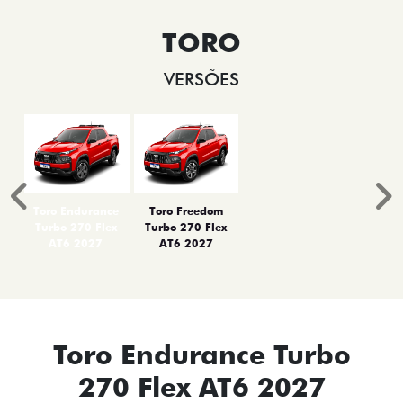
TORO
VERSÕES
Anterior
P
Toro Endurance
Toro Freedom
Turbo 270 Flex
Turbo 270 Flex
AT6 2027
AT6 2027
Toro Endurance Turbo
270 Flex AT6 2027