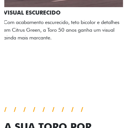
ADESIVOS ESTILIZADOS
Os adesivos aplicados no capô e nas laterais
reforçam a identidade única dessa edição para lá de
comemorativa.
Próximo
Previous
Next
Tecnologia de série
A SUA TORO POR
TODOS OS ÂNGULOS