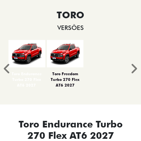
TORO
VERSÕES
Anterior
P
Toro Endurance
Toro Freedom
Turbo 270 Flex
Turbo 270 Flex
AT6 2027
AT6 2027
Toro Endurance Turbo
270 Flex AT6 2027