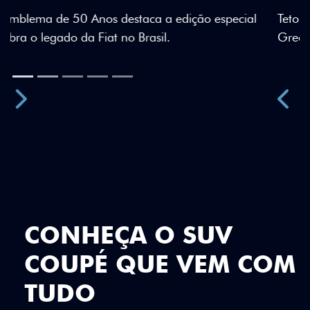
Teto bicolor, adesivos estilizados e detalhes em Citrus
Green criam uma identidade visual única.
Próximo
Previous
Next
Teto Panorâmico
CONHEÇA O SUV
COUPÉ QUE VEM COM
TUDO