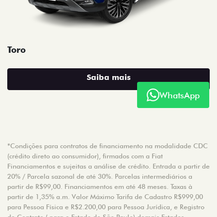
Toro
Saiba mais
WhatsApp
*Condições para contratos de financiamento na modalidade CDC
(crédito direto ao consumidor), firmados com a Fiat
Financiamentos e sujeitas a análise de crédito. Entrada a partir de
20% / Parcela sazonal de até 30%. Parcelas intermediários a
partir de R$99,00. Financiamentos em até 48 meses. Taxas à
partir de 1,35% a.m. Valor Máximo Tarifa de Cadastro R$999,00
para Pessoa Física e R$2.200,00 para Pessoa Jurídica, e Registro
de Contrato ( para o Estado de São Paulo) demais Estados