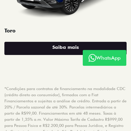
Toro
Saiba mais
WhatsApp
*Condições para contratos de financiamento na modalidade CDC
(crédito direto ao consumidor), firmados com a Fiat
Financiamentos e sujeitas a análise de crédito. Entrada a partir de
20% / Parcela sazonal de até 30%. Parcelas intermediários a
partir de R$99,00. Financiamentos em até 48 meses. Taxas à
partir de 1,35% a.m. Valor Máximo Tarifa de Cadastro R$999,00
para Pessoa Física e R$2.200,00 para Pessoa Jurídica, e Registro