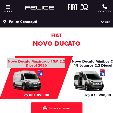
MENU
CONTATO
Felice Camaquã
Alterar
FIAT
NOVO DUCATO
Novo Ducato Maxicargo 13M 2.2
Novo Ducato Minibus C
Diesel 2026
18 Lugares 2.2 Diesel
R$ 301.990,00
R$ 375.990,00
Itens de série