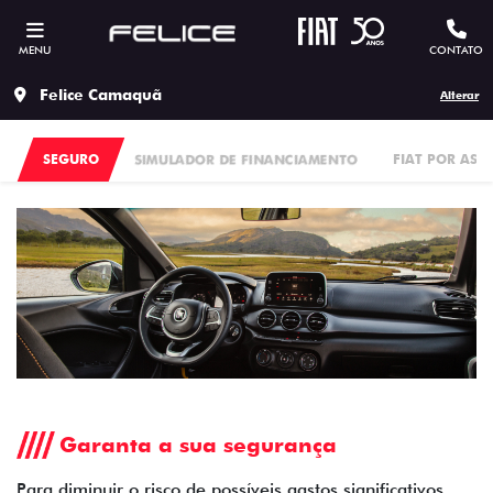
MENU
CONTATO
Felice Camaquã
Alterar
SEGURO
SIMULADOR DE FINANCIAMENTO
FIAT POR ASS
Garanta a sua segurança
Para diminuir o risco de possíveis gastos significativos