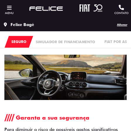
MENU
CONTATO
Felice Bagé
Alterar
SEGURO
SIMULADOR DE FINANCIAMENTO
FIAT POR ASS
Garanta a sua segurança
Para diminuir o risco de possíveis gastos significativos