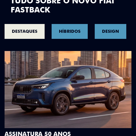
TUDO SOBRE O NOVO FIAT
FASTBACK
DESTAQUES
HÍBRIDOS
DESIGN
DESIGN QUE SE DESTACA
Teto bicolor, adesivos estilizados e detalhes e
Green criam uma identidade visual única.