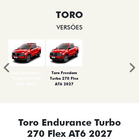
TORO
VERSÕES
Anterior
P
Toro Endurance
Toro Freedom
Turbo 270 Flex
Turbo 270 Flex
AT6 2027
AT6 2027
Toro Endurance Turbo
270 Flex AT6 2027