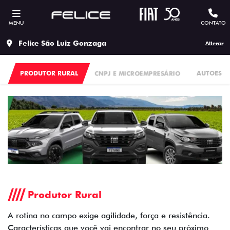
MENU
CONTATO
Felice São Luiz Gonzaga
Alterar
PRODUTOR RURAL
CNPJ E MICROEMPRESÁRIO
AUTOESC
Produtor Rural
A rotina no campo exige agilidade, força e resistência.
Características que você vai encontrar no seu próximo