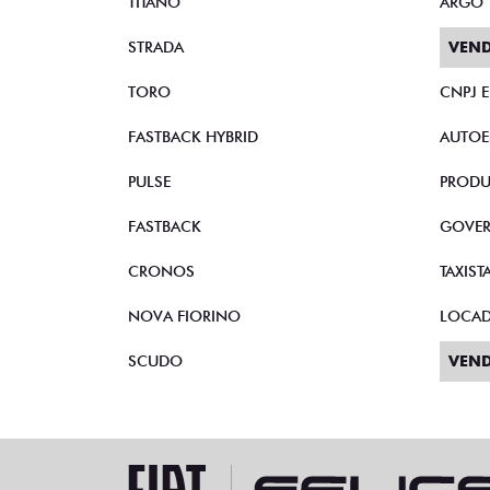
TITANO
ARGO
STRADA
VEND
TORO
CNPJ 
FASTBACK HYBRID
AUTOE
PULSE
PRODU
FASTBACK
GOVE
CRONOS
TAXIST
NOVA FIORINO
LOCA
SCUDO
VEND