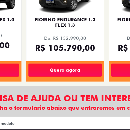
EX 1.0
FIORINO ENDURANCE 1.3
FIOR
FLEX 1.3
0
De: R$ 132.990,00
D
,00
R$ 105.790,00
R$
Quero agora
ISA DE AJUDA OU TEM INTER
ha o formulário abaixo que entraremos em c