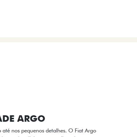
VIÇOS
FIAT + SEM PARAR
 E DESIGN INTERNO
ogo Fiat também aparecem no interior do