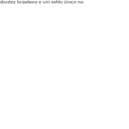
to impecável e detalhes escurecidos.
uzes