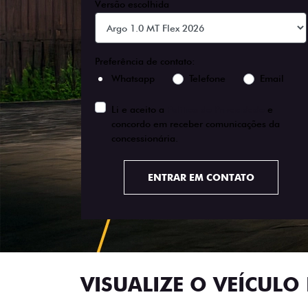
Versão escolhida
Preferência de contato:
Whatsapp
Telefone
Email
Li e aceito a
Política de Privacidade
e
concordo em receber comunicações da
concessionária.
ENTRAR EM CONTATO
VISUALIZE O VEÍCULO 