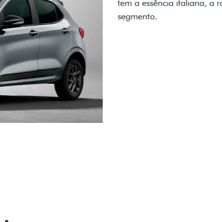
carro, que possui acabamen
Próximo
Previous
Next
Conjunto de l
IÊNCIA EM CADA DETALHE