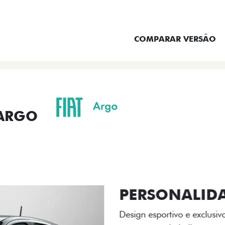
ENTRAR EM CONTATO
COMPARAR VERSÃO
 ARGO
ORMANCE
SEGURANÇA
ACESSÓRIOS
SER
ACABAMENTO
A flag italiana e o novo l