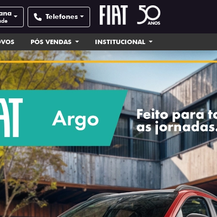
iana
Telefones
ade
OVOS
PÓS VENDAS
INSTITUCIONAL