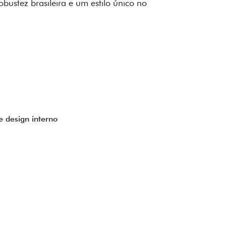
to impecável e detalhes escurecidos.
uzes