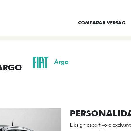
ENTRAR EM CONTATO
COMPARAR VERSÃO
 ARGO
ORMANCE
SEGURANÇA
ACESSÓRIOS
SER
ACABAMENTO
A flag italiana e o novo l