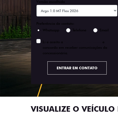
Versão escolhida
Preferência de contato:
Whatsapp
Telefone
Email
Li e aceito a
Política de Privacidade
e
concordo em receber comunicações da
concessionária.
ENTRAR EM CONTATO
VISUALIZE O VEÍCULO 