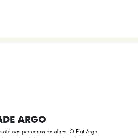
VIÇOS
FIAT + SEM PARAR
 E DESIGN INTERNO
ogo Fiat também aparecem no interior do