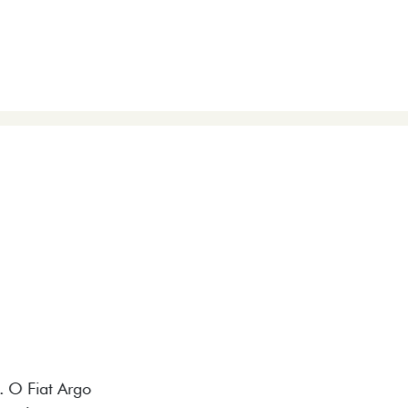
VIÇOS
FIAT + SEM PARAR
 E DESIGN INTERNO
ogo Fiat também aparecem no interior do