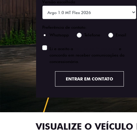
Versão escolhida
Preferência de contato:
Whatsapp
Telefone
Email
Li e aceito a
Política de Privacidade
e
concordo em receber comunicações da
concessionária.
ENTRAR EM CONTATO
VISUALIZE O VEÍCULO 