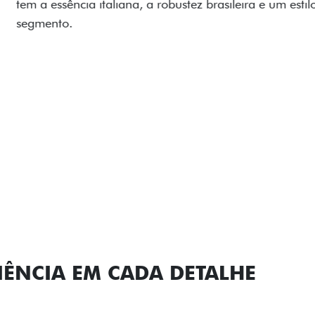
carro, que possui acabamen
Próximo
Previous
Next
Conjunto de l
IÊNCIA EM CADA DETALHE