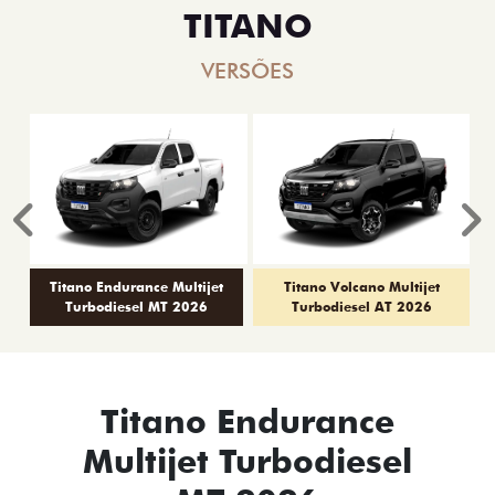
TITANO
VERSÕES
Anterior
P
Titano Endurance Multijet
Titano Volcano Multijet
Turbodiesel MT 2026
Turbodiesel AT 2026
Titano Endurance
Multijet Turbodiesel