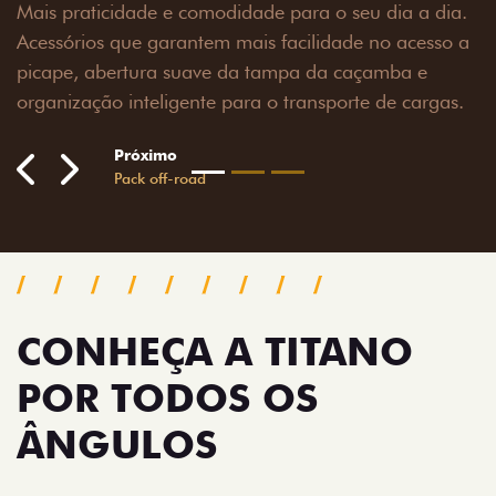
 dia.
sso a
e
rgas.
CONHEÇA A TITANO
POR TODOS OS
ÂNGULOS