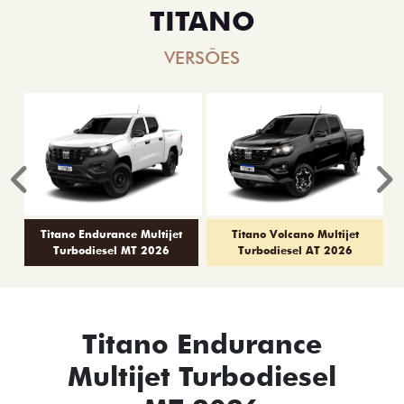
TITANO
VERSÕES
Anterior
P
Titano Endurance Multijet
Titano Volcano Multijet
Turbodiesel MT 2026
Turbodiesel AT 2026
Titano Endurance
Multijet Turbodiesel