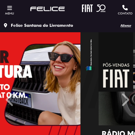
MENU
CONTATO
Felice Santana do Livramento
Alterar
templates.template-01.components.carousel.texts.contro
temp