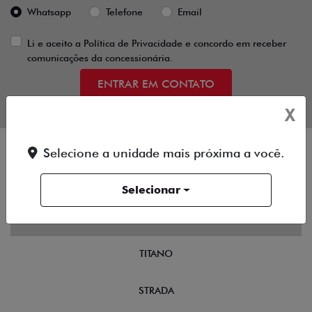
Whatsapp
Telefone
Email
Li e aceito a
Política de Privacidade
e concordo em receber
comunicações da concessionária.
ENTRAR EM CONTATO
X
Selecione a unidade mais próxima a você.
OFERTAS
Selecionar
NOVOS
TITANO
STRADA