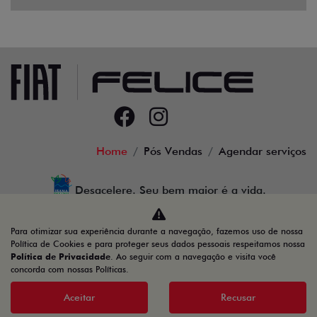
Home
Pós Vendas
Agendar serviços
Desacelere. Seu bem maior é a vida.
Para otimizar sua experiência durante a navegação, fazemos uso de nossa
Política de Cookies e para proteger seus dados pessoais respeitamos nossa
Política de Privacidade
. Ao seguir com a navegação e visita você
91.525.790/0001-84
concorda com nossas Políticas.
Aceitar
Recusar
Desenvolvido pela DEALERSPACE ® Direitos Reservados.