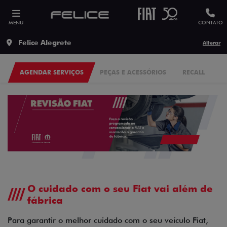
MENU
CONTATO
Felice Alegrete
Alterar
AGENDAR SERVIÇOS
PEÇAS E ACESSÓRIOS
RECALL
O cuidado com o seu Fiat vai além de
fábrica
Para garantir o melhor cuidado com o seu veículo Fiat,