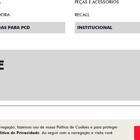
A
PEÇAS E ACESSÓRIOS
DORA
RECALL
AS PARA PCD
INSTITUCIONAL
avegação, fazemos uso de nossa Política de Cookies e para proteger
lítica de Privacidade
. Ao seguir com a navegação e visita você
Desenvolvido pela DEALERSPACE ® Direitos Reservados.