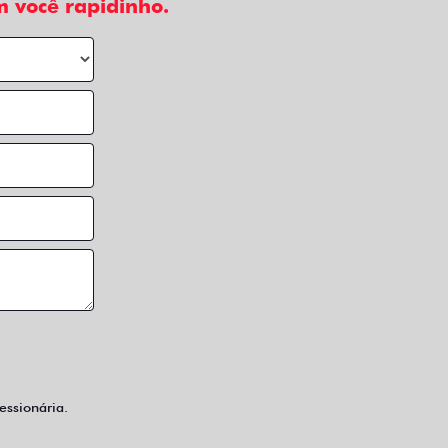
 você rapidinho.
ssionária.