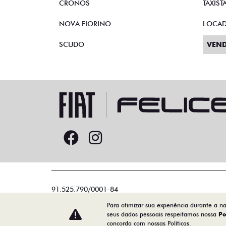
CRONOS
TAXIST
NOVA FIORINO
LOCA
SCUDO
VEND
91.525.790/0001-84
Para otimizar sua experiência durante a n
seus dados pessoais respeitamos nossa
Po
concorda com nossas Políticas.