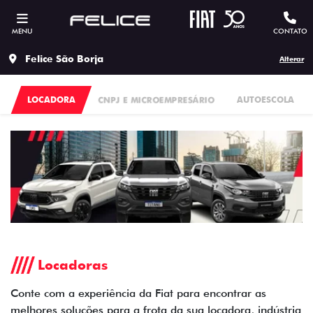
MENU
CONTATO
Felice São Borja
Alterar
LOCADORA
CNPJ E MICROEMPRESÁRIO
AUTOESCOLA
Locadoras
Conte com a experiência da Fiat para encontrar as
melhores soluções para a frota da sua locadora, indústria