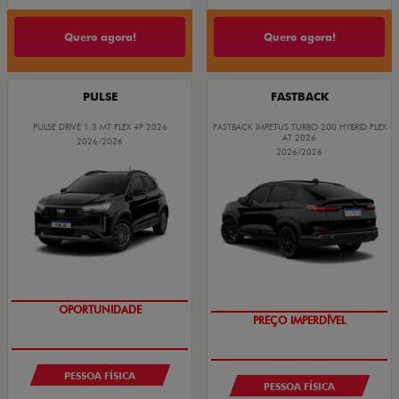
Quero agora!
Quero agora!
PULSE
FASTBACK
PULSE DRIVE 1.3 MT FLEX 4P 2026
FASTBACK IMPETUS TURBO 200 HYBRID FLEX
AT 2026
2026/2026
2026/2026
OPORTUNIDADE
PREÇO IMPERDÍVEL
PESSOA FÍSICA
PESSOA FÍSICA