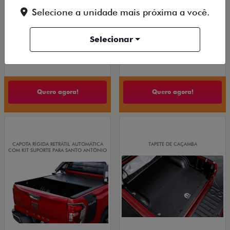
Selecione a unidade mais próxima a você.
De: R$ 2.100,00
PESSOA FÍSICA
R$ 1.700,00
Selecionar
De: R$ 126.990,00
R$ 124.990,00
Quero agora!
Quero agora!
CAPOTA RÍGIDA RETRÁTIL AUTOMÁTICA
TAPETE DE CAÇAMBA
COM KIT SUPORTE PARA SANTO ANTÔNIO