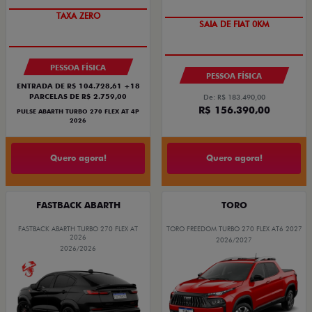
TAXA ZERO
SAIA DE FIAT 0KM
PESSOA FÍSICA
PESSOA FÍSICA
ENTRADA DE R$ 104.728,61 +18
PARCELAS DE R$ 2.759,00
De: R$ 183.490,00
R$ 156.390,00
PULSE ABARTH TURBO 270 FLEX AT 4P
2026
Quero agora!
Quero agora!
FASTBACK ABARTH
TORO
FASTBACK ABARTH TURBO 270 FLEX AT
TORO FREEDOM TURBO 270 FLEX AT6 2027
2026
2026/2027
2026/2026