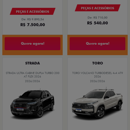
PEÇAS E ACESSÓRIOS
PEÇAS E ACESSÓRIOS
De: R$ 710,00
De: R$ 9.890,54
R$ 540,00
R$ 7.500,00
Quero agora!
Quero agora!
STRADA
TORO
STRADA ULTRA CABINE DUPLA TURBO 200
TORO VOLCANO TURBODIESEL 4x4 AT9
AT FLEX 2026
2026
2026/2026
2026/2026