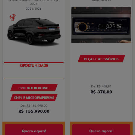
FASTBACK ABARTH TURBO 270 FLEX AT
RÁDIO MOPAR
2026
2026/2026
PEÇAS E ACESSÓRIOS
OPORTUNIDADE
De: R$ 468,81
PRODUTOR RURAL
R$ 370,00
CNPJ E MICROEMPRESAS
De: R$ 183.990,00
R$ 155.990,00
Quero agora!
Quero agora!