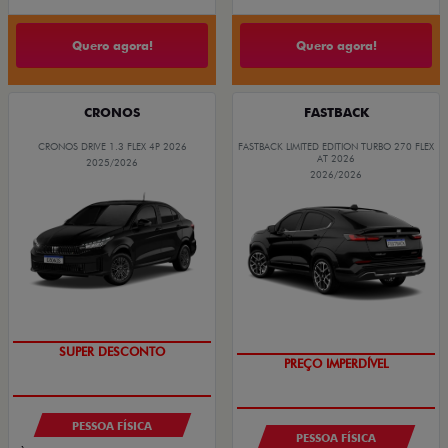
Quero agora!
Quero agora!
CRONOS
FASTBACK
CRONOS DRIVE 1.3 FLEX 4P 2026
FASTBACK LIMITED EDITION TURBO 270 FLEX
AT 2026
2025/2026
2026/2026
SUPER DESCONTO
PREÇO IMPERDÍVEL
PESSOA FÍSICA
PESSOA FÍSICA