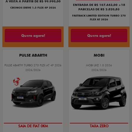
À VISTA A PARTIR DE R$ 99.990,00
ENTRADA DE R$ 107.443,00 +18
CRONOS DRIVE 1.3 FLEX 4P 2026
PARCELAS DE R$ 2.820,83
FASTBACK LIMITED EDITION TURBO 270
FLEX AT 2026
Quero agora!
Quero agora!
PULSE ABARTH
MOBI
PULSE ABARTH TURBO 270 FLEX AT 4P 2026
MOBI LIKE 1.0 2026
2026/2026
2026/2026
SAIA DE FIAT 0KM
TAXA ZERO