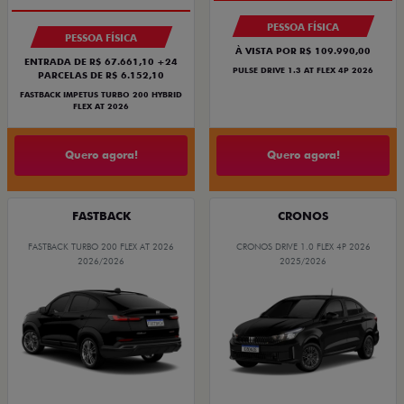
PESSOA FÍSICA
PESSOA FÍSICA
À VISTA POR R$ 109.990,00
ENTRADA DE R$ 67.661,10 +24
PULSE DRIVE 1.3 AT FLEX 4P 2026
PARCELAS DE R$ 6.152,10
FASTBACK IMPETUS TURBO 200 HYBRID
FLEX AT 2026
Quero agora!
Quero agora!
FASTBACK
CRONOS
FASTBACK TURBO 200 FLEX AT 2026
CRONOS DRIVE 1.0 FLEX 4P 2026
2026/2026
2025/2026