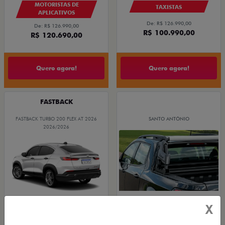
MOTORISTAS DE
TAXISTAS
APLICATIVOS
De: R$ 126.990,00
De: R$ 126.990,00
R$ 100.990,00
R$ 120.690,00
Quero agora!
Quero agora!
FASTBACK
FASTBACK TURBO 200 FLEX AT 2026
SANTO ANTÔNIO
2026/2026
X
PEÇAS E ACESSÓRIOS
OPORTUNIDADE