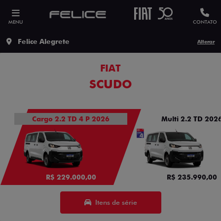
MENU
CONTATO
Felice Alegrete
Alterar
FIAT
SCUDO
Cargo 2.2 TD 4 P 2026
Multi 2.2 TD 202
R$ 229.000,00
R$ 235.990,00
Itens de série