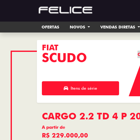
OFERTAS
NOVOS
VENDAS DIRETAS
FIAT
SCUDO
C
Itens de série
CARGO 2.2 TD 4 P 2
A partir de
R$ 229.000,00