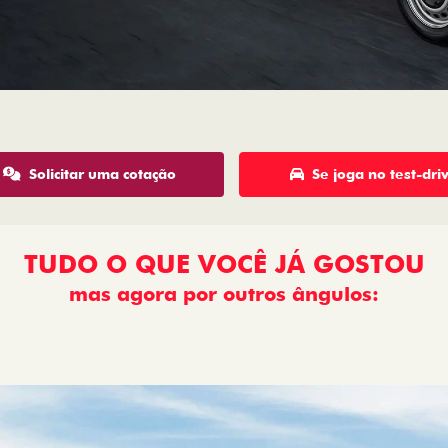
Solicitar uma cotação
Se joga no test-dri
TUDO O QUE VOCÊ JÁ GOSTOU
mas agora por outros ângulos:
: