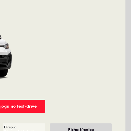
 joga no test-drive
Direção
Ficha técnica