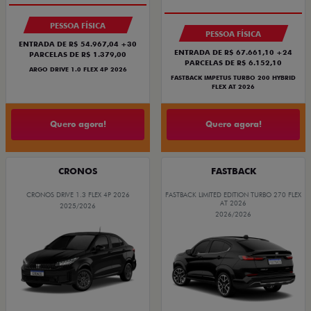
BÔNUS DE 6 MIL REAIS
PREÇO IMPERDÍVEL
PESSOA FÍSICA
PESSOA FÍSICA
ENTRADA DE R$ 54.967,04 +30
ENTRADA DE R$ 67.661,10 +24
PARCELAS DE R$ 1.379,00
PARCELAS DE R$ 6.152,10
ARGO DRIVE 1.0 FLEX 4P 2026
FASTBACK IMPETUS TURBO 200 HYBRID
FLEX AT 2026
Quero agora!
Quero agora!
CRONOS
FASTBACK
CRONOS DRIVE 1.3 FLEX 4P 2026
FASTBACK LIMITED EDITION TURBO 270 FLEX
AT 2026
2025/2026
2026/2026