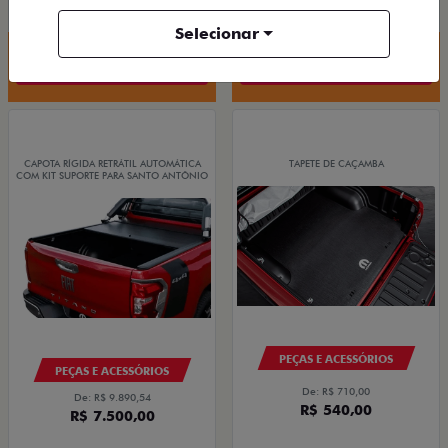
Selecionar
Quero agora!
Quero agora!
CAPOTA RÍGIDA RETRÁTIL AUTOMÁTICA
TAPETE DE CAÇAMBA
COM KIT SUPORTE PARA SANTO ANTÔNIO
PEÇAS E ACESSÓRIOS
PEÇAS E ACESSÓRIOS
De: R$ 710,00
De: R$ 9.890,54
R$ 540,00
R$ 7.500,00