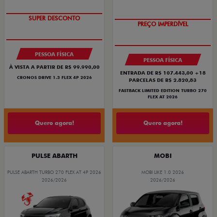
BÔNUS DE ATÉ R$ 14 MIL
COM USADO NA TROCA
SUPER DESCONTO
PREÇO IMPERDÍVEL
PESSOA FÍSICA
PESSOA FÍSICA
À VISTA A PARTIR DE R$ 99.990,00
ENTRADA DE R$ 107.443,00 +18
CRONOS DRIVE 1.3 FLEX 4P 2026
PARCELAS DE R$ 2.820,83
FASTBACK LIMITED EDITION TURBO 270
FLEX AT 2026
Quero agora!
Quero agora!
PULSE ABARTH
MOBI
PULSE ABARTH TURBO 270 FLEX AT 4P 2026
MOBI LIKE 1.0 2026
2026/2026
2026/2026