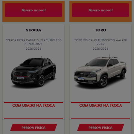
Quero agora!
Quero agora!
STRADA
TORO
STRADA ULTRA CABINE DUPLA TURBO 200
TORO VOLCANO TURBODIESEL 4x4 AT9
AT FLEX 2026
2026
2026/2026
2026/2026
TAXA 0,99%
TAXA 0,99%
COM USADO NA TROCA
COM USADO NA TROCA
PESSOA FÍSICA
PESSOA FÍSICA