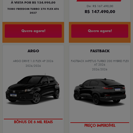
À VISTA POR R$ 134.990,00
De: R$ 167.490,00
TORO FREEDOM TURBO 270 FLEX AT6
R$ 147.490,00
2027
Quero agora!
Quero agora!
ARGO
FASTBACK
ARGO DRIVE 1.0 FLEX 4P 2026
FASTBACK IMPETUS TURBO 200 HYBRID FLEX
AT 2026
2026/2026
2026/2026
TAXA ZERO
OPORTUNIDADE