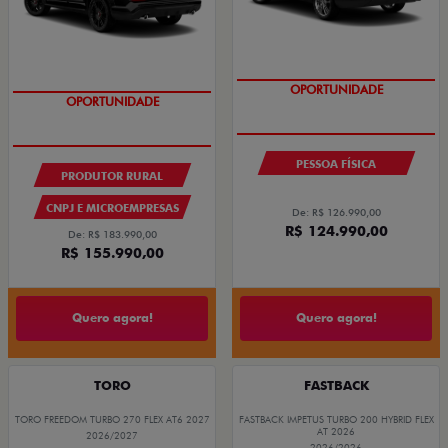
TAXA 0,99%
OPORTUNIDADE
OPORTUNIDADE
PESSOA FÍSICA
PRODUTOR RURAL
CNPJ E MICROEMPRESAS
De: R$ 126.990,00
R$ 124.990,00
De: R$ 183.990,00
R$ 155.990,00
Quero agora!
Quero agora!
TORO
FASTBACK
TORO FREEDOM TURBO 270 FLEX AT6 2027
FASTBACK IMPETUS TURBO 200 HYBRID FLEX
AT 2026
2026/2027
2026/2026