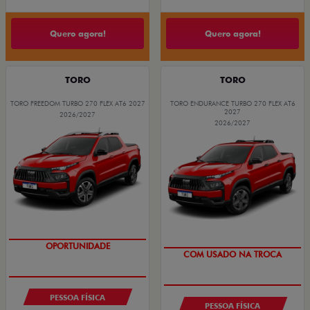
Quero agora!
Quero agora!
TORO
TORO
TORO FREEDOM TURBO 270 FLEX AT6 2027
TORO ENDURANCE TURBO 270 FLEX AT6
2027
2026/2027
2026/2027
SUPERVALORIZAÇÃO DO USADO
OPORTUNIDADE
OPORTUNIDADE
COM USADO NA TROCA
PESSOA FÍSICA
PESSOA FÍSICA