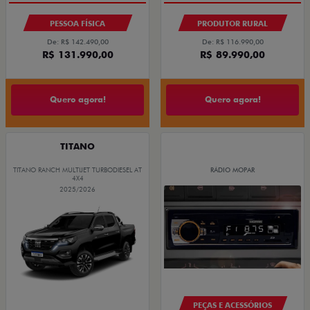
PESSOA FÍSICA
PRODUTOR RURAL
De: R$ 142.490,00
De: R$ 116.990,00
R$ 131.990,00
R$ 89.990,00
Quero agora!
Quero agora!
TITANO
TITANO RANCH MULTIJET TURBODIESEL AT
RÁDIO MOPAR
4X4
2025/2026
PEÇAS E ACESSÓRIOS