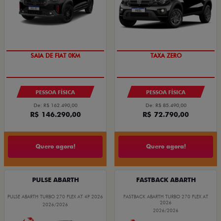
PREÇO IMPERDÍVEL
OPORTUNIDADE
SAIA DE FIAT 0KM
TAXA ZERO
PESSOA FÍSICA
PESSOA FÍSICA
De: R$ 162.490,00
De: R$ 85.490,00
R$ 146.290,00
R$ 72.790,00
Quero agora!
Quero agora!
PULSE ABARTH
FASTBACK ABARTH
PULSE ABARTH TURBO 270 FLEX AT 4P 2026
FASTBACK ABARTH TURBO 270 FLEX AT
2026
2026/2026
2026/2026