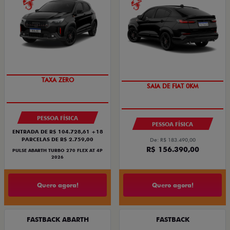
SAIA DE FIAT 0KM
PREÇO IMPERDÍVEL
TAXA ZERO
SAIA DE FIAT 0KM
PESSOA FÍSICA
PESSOA FÍSICA
ENTRADA DE R$ 104.728,61 +18
PARCELAS DE R$ 2.759,00
De: R$ 183.490,00
R$ 156.390,00
PULSE ABARTH TURBO 270 FLEX AT 4P
2026
Quero agora!
Quero agora!
FASTBACK ABARTH
FASTBACK