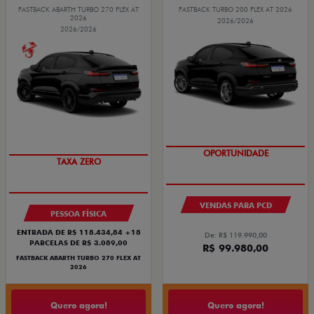
FASTBACK ABARTH TURBO 270 FLEX AT
FASTBACK TURBO 200 FLEX AT 2026
2026
2026/2026
2026/2026
OPORTUNIDADE
SAIA DE FIAT 0KM
TAXA ZERO
VENDAS PARA PCD
PESSOA FÍSICA
ENTRADA DE R$ 118.434,84 +18
De: R$ 119.990,00
PARCELAS DE R$ 3.089,00
R$ 99.980,00
FASTBACK ABARTH TURBO 270 FLEX AT
2026
Quero agora!
Quero agora!