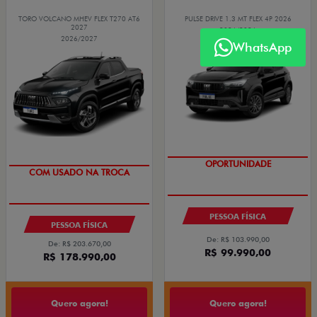
TORO VOLCANO MHEV FLEX T270 AT6
PULSE DRIVE 1.3 MT FLEX 4P 2026
2027
2026/2026
2026/2027
WhatsApp
TAXA 0,99%
TAXA 0,99%
OPORTUNIDADE
COM USADO NA TROCA
PESSOA FÍSICA
PESSOA FÍSICA
De: R$ 103.990,00
De: R$ 203.670,00
R$ 99.990,00
R$ 178.990,00
Quero agora!
Quero agora!