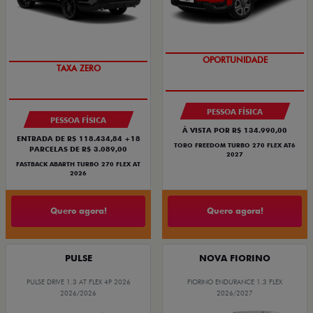
SAIA DE FIAT 0KM
OPORTUNIDADE
TAXA ZERO
PESSOA FÍSICA
PESSOA FÍSICA
À VISTA POR R$ 134.990,00
ENTRADA DE R$ 118.434,84 +18
TORO FREEDOM TURBO 270 FLEX AT6
PARCELAS DE R$ 3.089,00
2027
FASTBACK ABARTH TURBO 270 FLEX AT
2026
Quero agora!
Quero agora!
PULSE
NOVA FIORINO
PULSE DRIVE 1.3 AT FLEX 4P 2026
FIORINO ENDURANCE 1.3 FLEX
2026/2026
2026/2027