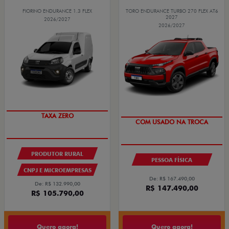
FIORINO ENDURANCE 1.3 FLEX
TORO ENDURANCE TURBO 270 FLEX AT6
2027
2026/2027
2026/2027
OPORTUNIDADE
TAXA ZERO
COM USADO NA TROCA
PRODUTOR RURAL
PESSOA FÍSICA
CNPJ E MICROEMPRESAS
De: R$ 167.490,00
De: R$ 132.990,00
R$ 147.490,00
R$ 105.790,00
Quero agora!
Quero agora!