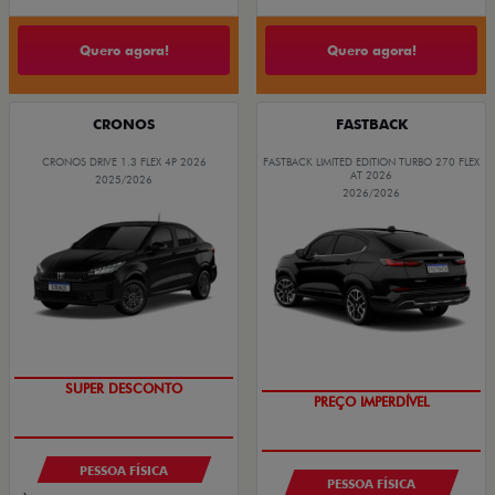
Quero agora!
Quero agora!
CRONOS
FASTBACK
CRONOS DRIVE 1.3 FLEX 4P 2026
FASTBACK LIMITED EDITION TURBO 270 FLEX
AT 2026
2025/2026
2026/2026
BÔNUS DE ATÉ R$ 14 MIL
COM USADO NA TROCA
SUPER DESCONTO
PREÇO IMPERDÍVEL
PESSOA FÍSICA
PESSOA FÍSICA