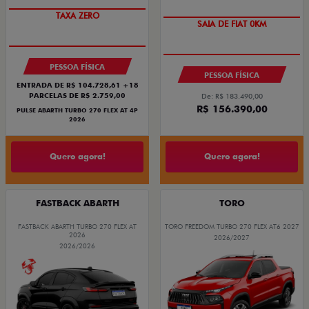
TAXA ZERO
SAIA DE FIAT 0KM
PESSOA FÍSICA
PESSOA FÍSICA
ENTRADA DE R$ 104.728,61 +18
PARCELAS DE R$ 2.759,00
De: R$ 183.490,00
R$ 156.390,00
PULSE ABARTH TURBO 270 FLEX AT 4P
2026
Quero agora!
Quero agora!
FASTBACK ABARTH
TORO
FASTBACK ABARTH TURBO 270 FLEX AT
TORO FREEDOM TURBO 270 FLEX AT6 2027
2026
2026/2027
2026/2026