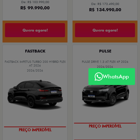
De: R$ 103.990,00
De: R$ 173.490,00
R$ 99.990,00
R$ 134.990,00
Quero agora!
Quero agora!
FASTBACK
PULSE
FASTBACK IMPETUS TURBO 200 HYBRID FLEX
PULSE DRIVE 1.3 AT FLEX 4P 2026
AT 2026
2026/2026
2026/2026
WhatsApp
O SUV AUTOMÁTICO MAIS
BARATO DO BRASIL
PREÇO IMPERDÍVEL
PREÇO IMPERDÍVEL