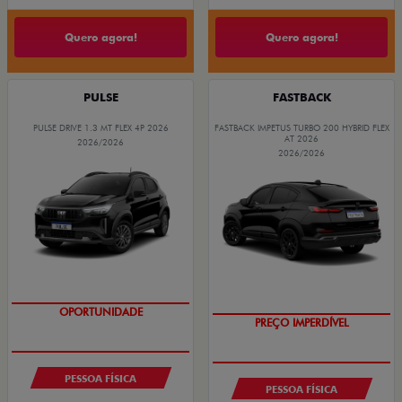
Quero agora!
Quero agora!
PULSE
FASTBACK
PULSE DRIVE 1.3 MT FLEX 4P 2026
FASTBACK IMPETUS TURBO 200 HYBRID FLEX
AT 2026
2026/2026
2026/2026
OPORTUNIDADE
PREÇO IMPERDÍVEL
PESSOA FÍSICA
PESSOA FÍSICA