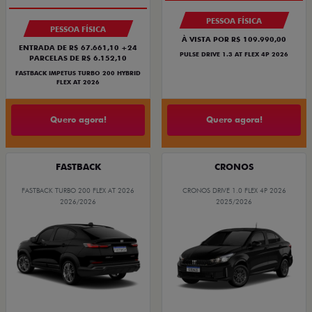
PESSOA FÍSICA
PESSOA FÍSICA
À VISTA POR R$ 109.990,00
ENTRADA DE R$ 67.661,10 +24
PULSE DRIVE 1.3 AT FLEX 4P 2026
PARCELAS DE R$ 6.152,10
FASTBACK IMPETUS TURBO 200 HYBRID
FLEX AT 2026
Quero agora!
Quero agora!
FASTBACK
CRONOS
FASTBACK TURBO 200 FLEX AT 2026
CRONOS DRIVE 1.0 FLEX 4P 2026
2026/2026
2025/2026
SUPER DESCONTO