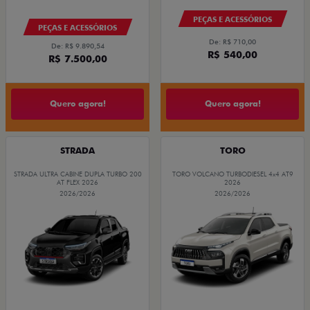
PEÇAS E ACESSÓRIOS
PEÇAS E ACESSÓRIOS
De: R$ 710,00
De: R$ 9.890,54
R$ 540,00
R$ 7.500,00
Quero agora!
Quero agora!
STRADA
TORO
STRADA ULTRA CABINE DUPLA TURBO 200
TORO VOLCANO TURBODIESEL 4x4 AT9
AT FLEX 2026
2026
2026/2026
2026/2026