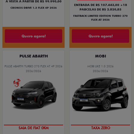
À VISTA A PARTIR DE R$ 99.990,00
ENTRADA DE R$ 107.443,00 +18
CRONOS DRIVE 1.3 FLEX 4P 2026
PARCELAS DE R$ 2.820,83
FASTBACK LIMITED EDITION TURBO 270
FLEX AT 2026
Quero agora!
Quero agora!
PULSE ABARTH
MOBI
PULSE ABARTH TURBO 270 FLEX AT 4P 2026
MOBI LIKE 1.0 2026
2026/2026
2026/2026
PREÇO IMPERDÍVEL
SAIA DE FIAT 0KM
TAXA ZERO