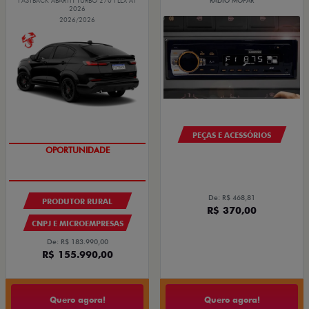
FASTBACK ABARTH TURBO 270 FLEX AT
RÁDIO MOPAR
2026
2026/2026
PEÇAS E ACESSÓRIOS
OPORTUNIDADE
De: R$ 468,81
PRODUTOR RURAL
R$ 370,00
CNPJ E MICROEMPRESAS
De: R$ 183.990,00
R$ 155.990,00
Quero agora!
Quero agora!