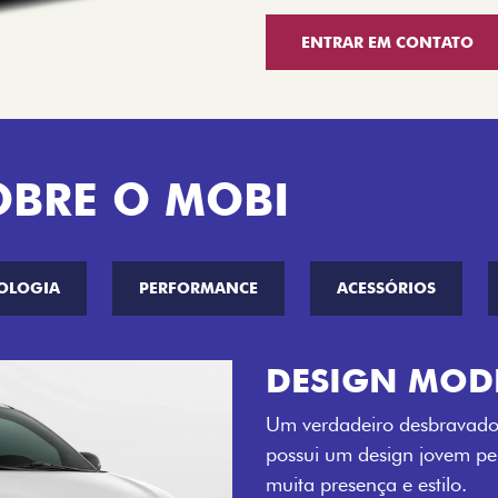
ENTRAR EM CONTATO
OBRE O MOBI
OLOGIA
PERFORMANCE
ACESSÓRIOS
CINCO OPÇÕE
O Fiat Mobi tem sempre um
entre o Preto Vulcano, Ver
Bari e Cinza Silverstone.