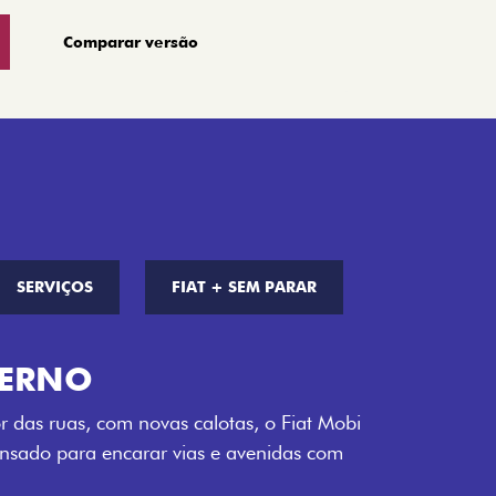
Comparar versão
SERVIÇOS
FIAT + SEM PARAR
S DE CORES
a opção de cor que é a sua cara. Escolha
melho Montecarlo, Branco Banchisa, Prata