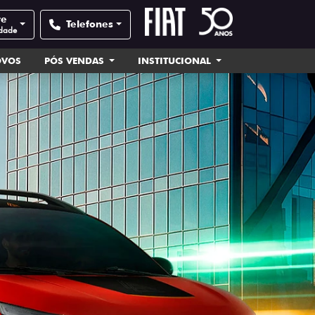
te
Telefones
idade
OVOS
PÓS VENDAS
INSTITUCIONAL