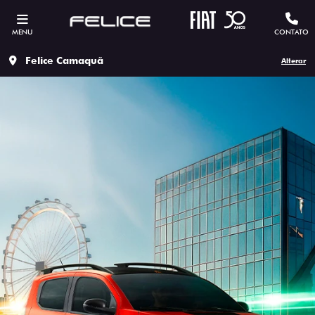
MENU
CONTATO
Felice Camaquã
Alterar
ESTOU INTERESSADO
Versão escolhida