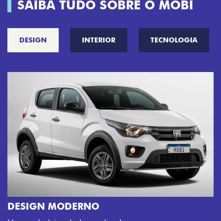
SAIBA TUDO SOBRE O MOBI
DESIGN
INTERIOR
TECNOLOGIA
CINCO OPÇÕES DE CORES
O Fiat Mobi tem sempre uma opção de cor que é a
sua cara. Escolha entre o Preto Vulcano, Vermelho