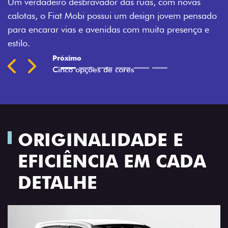
s
Montecarlo, Branco Banchisa, Prata Bari e Cinza
nsado
Silverstone.
ça e
Previous
Next
ORIGINALIDADE E
EFICIÊNCIA EM CADA
DETALHE