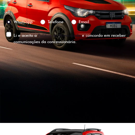
Preferência de contato:
Whatsapp
Telefone
Email
Li e aceito a
Política de Privacidade
e concordo em receber
comunicações da concessionária.
ENTRAR EM CONTATO
VISUALIZE O
VEÍCULO EM
360°