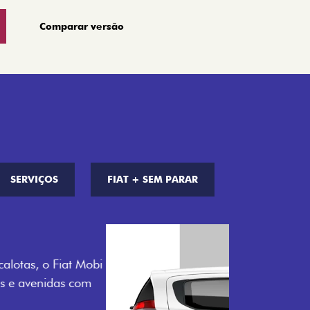
Comparar versão
SERVIÇOS
FIAT + SEM PARAR
S DE CORES
a opção de cor que é a sua cara. Escolha
melho Montecarlo, Branco Banchisa, Prata