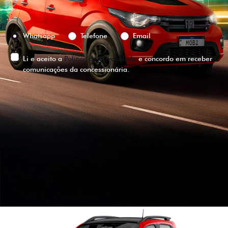
Preferência de contato:
Whatsapp
Telefone
Email
Li e aceito a
Política de Privacidade
e concordo em receber
comunicações da concessionária.
ENTRAR EM CONTATO
VISUALIZE O
VEÍCULO EM
360°