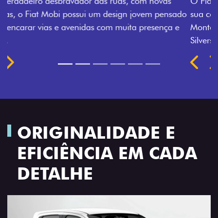
O Fiat Mobi tem sempre uma opção de cor que é a
sua cara. Escolha entre o Preto Vulcano, Vermelho
Montecarlo, Branco Banchisa, Prata Bari e Cinza
Silverstone.
Próximo
Previous
Next
Rodas de liga leve
ORIGINALIDADE E
EFICIÊNCIA EM CADA
DETALHE