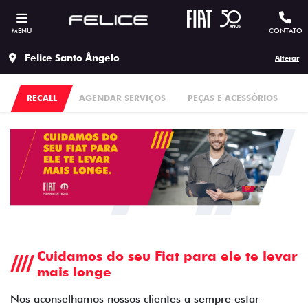
MENU
CONTATO
Felice Santo Ângelo
Alterar
RECALL
AGENDAR SERVIÇOS
PEÇAS E ACESSÓRIOS
Cuidamos do seu Fiat para ele te levar
mais longe
Nos aconselhamos nossos clientes a sempre estar