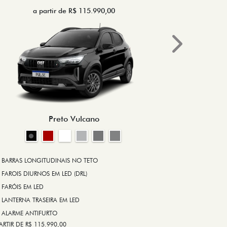
a partir de R$ 115.990,00
a 
Next
BRAKE-LIGHT
BARRAS LONG
RODA DE LIGA
Preto Vulcano
ALARME ANT
ASR (CONTRO
A PARTIR DE R$ 1
+ VER MAIS I
BARRAS LONGITUDINAIS NO TETO
FAROIS DIURNOS EM LED (DRL)
FARÓIS EM LED
FICHA TÉ
LANTERNA TRASEIRA EM LED
ALARME ANTIFURTO
ARTIR DE R$ 115.990,00