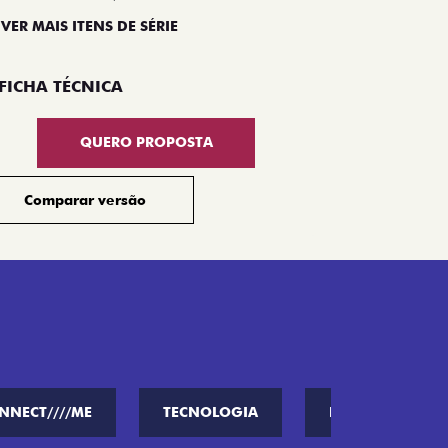
 VER MAIS ITENS DE SÉRIE
Compar
FICHA TÉCNICA
QUERO PROPOSTA
Comparar versão
NNECT////ME
TECNOLOGIA
PERFORMANCE