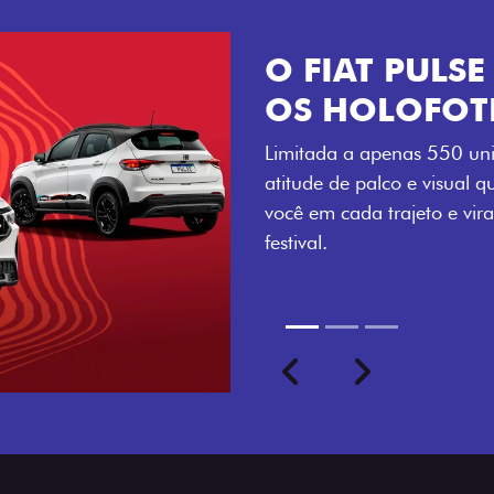
VISUAL COM 
Se liga no que compõe a ide
numerada, adesivo lateral 
a exclusividade, enquanto o
rodas de liga-leve aro 16”
com ainda mais estilo.
Previous
Next
seu ritmo