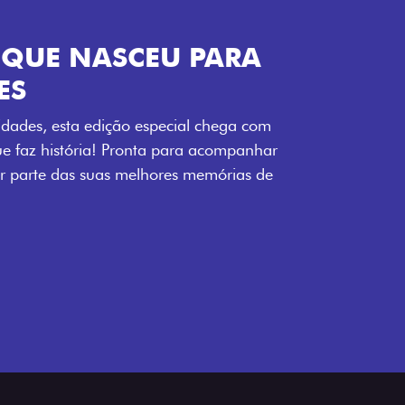
ENERGIA LOLLABR
ntidade exclusiva do festival: série
LollaBR e a soleira temática que reforçam
s detalhes escurecidos, o teto bicolor e as
 em preto brilhante completam o visual