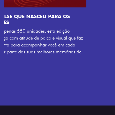
Próximo
Previous
Next
Tecnologia que acompanha o seu ritmo
VISUAL COM ENERGIA LOLLABR
Se liga no que compõe a identidade exclusiva do
festival: série numerada, adesivo lateral LollaBR e a
soleira temática que reforçam a exclusividade,
enquanto os detalhes escurecidos, o teto bicolor e as
rodas de liga-leve aro 16” em preto brilhante
completam o visual com ainda mais estilo.