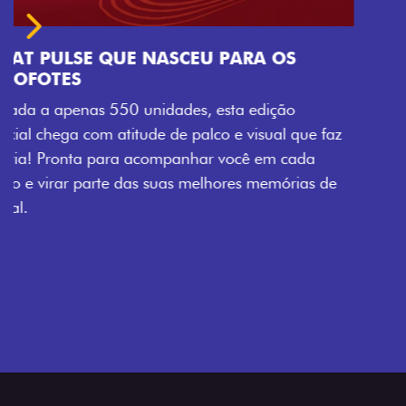
Próximo
Previous
Next
Tecnologia que acompanha o seu ritmo
VISUAL COM ENERGIA LOLLABR
Se liga no que compõe a identidade exclusiva do
festival: série numerada, adesivo lateral LollaBR e a
soleira temática que reforçam a exclusividade,
enquanto os detalhes escurecidos, o teto bicolor e as
rodas de liga-leve aro 16” em preto brilhante
completam o visual com ainda mais estilo.