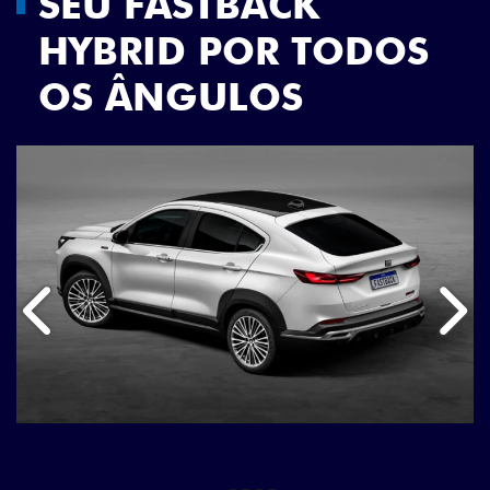
SEU FASTBACK
HYBRID POR TODOS
OS ÂNGULOS
Anterior
Próx