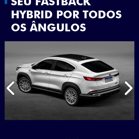
SEU FASTBACK
HYBRID POR TODOS
OS ÂNGULOS
Anterior
Próx