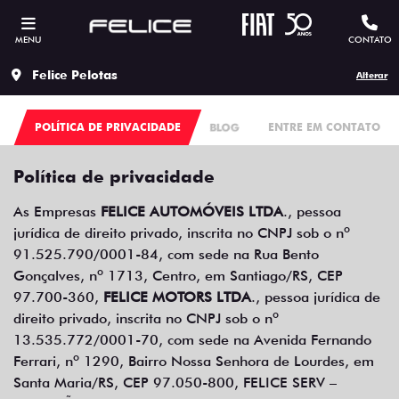
MENU
CONTATO
Felice Pelotas
Alterar
POLÍTICA DE PRIVACIDADE
BLOG
ENTRE EM CONTATO
Política de privacidade
As Empresas
FELICE AUTOMÓVEIS LTDA
., pessoa
jurídica de direito privado, inscrita no CNPJ sob o nº
91.525.790/0001-84, com sede na Rua Bento
Gonçalves, nº 1713, Centro, em Santiago/RS, CEP
97.700-360,
FELICE MOTORS LTDA
., pessoa jurídica de
direito privado, inscrita no CNPJ sob o nº
13.535.772/0001-70, com sede na Avenida Fernando
Ferrari, nº 1290, Bairro Nossa Senhora de Lourdes, em
Santa Maria/RS, CEP 97.050-800, FELICE SERV –