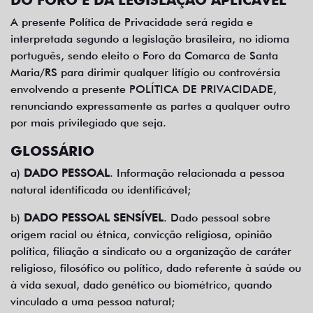
DO FORO E DA LEGISLAÇÃO APLICÁVEL
A presente Política de Privacidade será regida e
interpretada segundo a legislação brasileira, no idioma
português, sendo eleito o Foro da Comarca de Santa
Maria/RS para dirimir qualquer litígio ou controvérsia
envolvendo a presente POLÍTICA DE PRIVACIDADE,
renunciando expressamente as partes a qualquer outro
por mais privilegiado que seja.
GLOSSÁRIO
a)
DADO PESSOAL
. Informação relacionada a pessoa
natural identificada ou identificável;
b)
DADO PESSOAL SENSÍVEL
. Dado pessoal sobre
origem racial ou étnica, convicção religiosa, opinião
política, filiação a sindicato ou a organização de caráter
religioso, filosófico ou político, dado referente à saúde ou
à vida sexual, dado genético ou biométrico, quando
vinculado a uma pessoa natural;