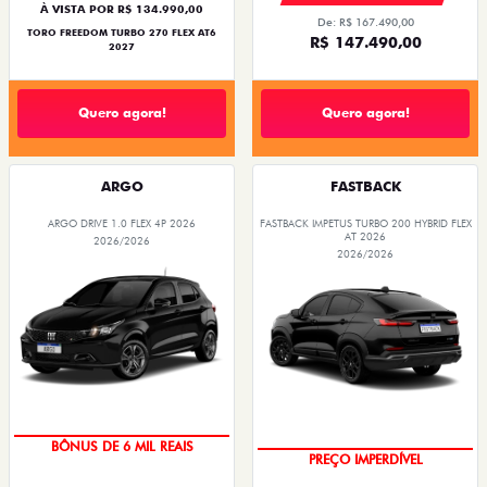
À VISTA POR R$ 134.990,00
De: R$ 167.490,00
TORO FREEDOM TURBO 270 FLEX AT6
R$ 147.490,00
2027
Quero agora!
Quero agora!
ARGO
FASTBACK
ARGO DRIVE 1.0 FLEX 4P 2026
FASTBACK IMPETUS TURBO 200 HYBRID FLEX
AT 2026
2026/2026
2026/2026
TAXA ZERO
BÔNUS DE 6 MIL REAIS
PREÇO IMPERDÍVEL