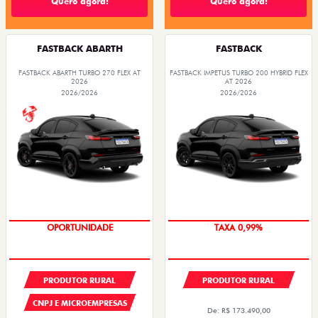
Quero agora!
Quero agora!
FASTBACK ABARTH
FASTBACK
FASTBACK ABARTH TURBO 270 FLEX AT
FASTBACK IMPETUS TURBO 200 HYBRID FLEX
2026
AT 2026
2026/2026
2026/2026
OPORTUNIDADE
TAXA 0,99%
OPORTUNIDADE
PRODUTOR RURAL
PRODUTOR RURAL
CNPJ E MICROEMPRESAS
De: R$ 173.490,00