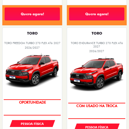
Quero agora!
Quero agora!
TORO
TORO
TORO FREEDOM TURBO 270 FLEX AT6 2027
TORO ENDURANCE TURBO 270 FLEX AT6
2027
2026/2027
2026/2027
OPORTUNIDADE
OPORTUNIDADE
COM USADO NA TROCA
SUPERVALORIZAÇÃO DO USADO
PESSOA FÍSICA
PESSOA FÍSICA