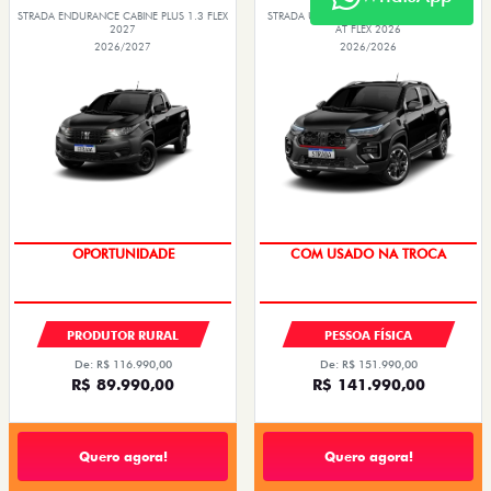
STRADA ENDURANCE CABINE PLUS 1.3 FLEX
STRADA ULTRA CABINE DUPLA TURBO 200
2027
AT FLEX 2026
2026/2027
2026/2026
OPORTUNIDADE
COM USADO NA TROCA
TAXA ZERO
TAXA 0,99%
PRODUTOR RURAL
PESSOA FÍSICA
De: R$ 116.990,00
De: R$ 151.990,00
R$ 89.990,00
R$ 141.990,00
Quero agora!
Quero agora!