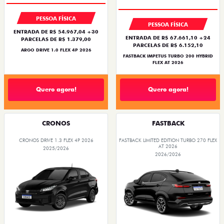
OPORTUNIDADE
PESSOA FÍSICA
PESSOA FÍSICA
ENTRADA DE R$ 54.967,04 +30
ENTRADA DE R$ 67.661,10 +24
PARCELAS DE R$ 1.379,00
PARCELAS DE R$ 6.152,10
ARGO DRIVE 1.0 FLEX 4P 2026
FASTBACK IMPETUS TURBO 200 HYBRID
FLEX AT 2026
Quero agora!
Quero agora!
CRONOS
FASTBACK
CRONOS DRIVE 1.3 FLEX 4P 2026
FASTBACK LIMITED EDITION TURBO 270 FLEX
AT 2026
2025/2026
2026/2026