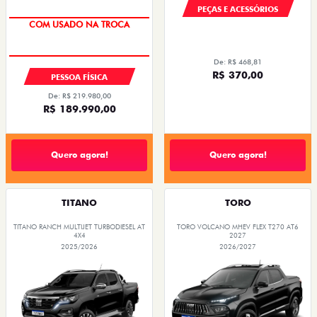
PEÇAS E ACESSÓRIOS
COM USADO NA TROCA
TAXA 0,99%
De: R$ 468,81
R$ 370,00
PESSOA FÍSICA
De: R$ 219.980,00
R$ 189.990,00
Quero agora!
Quero agora!
TITANO
TORO
TITANO RANCH MULTIJET TURBODIESEL AT
TORO VOLCANO MHEV FLEX T270 AT6
4X4
2027
2025/2026
2026/2027