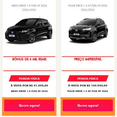
ARGO DRIVE 1.0 FLEX 4P 2026
PULSE DRIVE 1.3 AT FLEX 4P 2026
2026/2026
2026/2026
O SUV AUTOMÁTICO MAIS
TAXA ZERO
BARATO DO BRASIL
PREÇO IMPERDÍVEL
BÔNUS DE 6 MIL REAIS
PESSOA FÍSICA
PESSOA FÍSICA
À VISTA POR R$ 91.490,00
À VISTA POR R$ 109.990,00
ARGO DRIVE 1.0 FLEX 4P 2026
PULSE DRIVE 1.3 AT FLEX 4P 2026
Quero agora!
Quero agora!