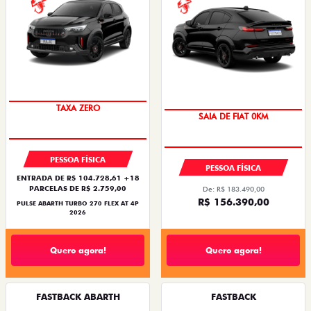
SAIA DE FIAT 0KM
TAXA ZERO
SAIA DE FIAT 0KM
PREÇO IMPERDÍVEL
PESSOA FÍSICA
PESSOA FÍSICA
ENTRADA DE R$ 104.728,61 +18
PARCELAS DE R$ 2.759,00
De: R$ 183.490,00
R$ 156.390,00
PULSE ABARTH TURBO 270 FLEX AT 4P
2026
Quero agora!
Quero agora!
FASTBACK ABARTH
FASTBACK