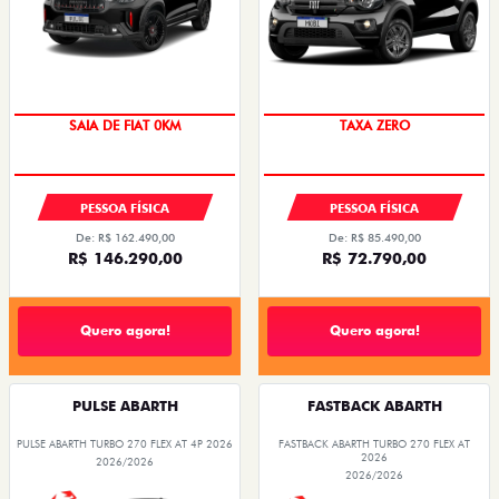
PREÇO IMPERDÍVEL
SAIA DE FIAT 0KM
TAXA ZERO
OPORTUNIDADE
PESSOA FÍSICA
PESSOA FÍSICA
De: R$ 162.490,00
De: R$ 85.490,00
R$ 146.290,00
R$ 72.790,00
Quero agora!
Quero agora!
PULSE ABARTH
FASTBACK ABARTH
PULSE ABARTH TURBO 270 FLEX AT 4P 2026
FASTBACK ABARTH TURBO 270 FLEX AT
2026
2026/2026
2026/2026