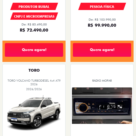
PRODUTOR RURAL
PESSOA FÍSICA
CNPJ E MICROEMPRESAS
De: R$ 103.990,00
De: R$ 85.490,00
R$ 99.990,00
R$ 72.490,00
Quero agora!
Quero agora!
TORO
TORO VOLCANO TURBODIESEL 4x4 AT9
RÁDIO MOPAR
2026
2026/2026