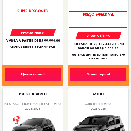
BÔNUS DE ATÉ R$ 14 MIL
COM USADO NA TROCA
SUPER DESCONTO
PREÇO IMPERDÍVEL
PESSOA FÍSICA
PESSOA FÍSICA
À VISTA A PARTIR DE R$ 99.990,00
ENTRADA DE R$ 107.443,00 +18
CRONOS DRIVE 1.3 FLEX 4P 2026
PARCELAS DE R$ 2.820,83
FASTBACK LIMITED EDITION TURBO 270
FLEX AT 2026
Quero agora!
Quero agora!
PULSE ABARTH
MOBI
PULSE ABARTH TURBO 270 FLEX AT 4P 2026
MOBI LIKE 1.0 2026
2026/2026
2026/2026