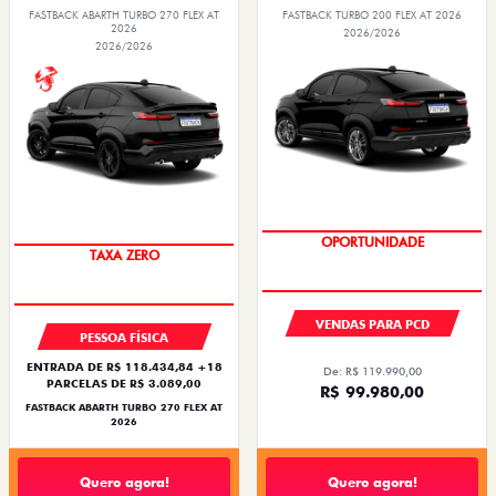
FASTBACK ABARTH TURBO 270 FLEX AT
FASTBACK TURBO 200 FLEX AT 2026
2026
2026/2026
2026/2026
SAIA DE FIAT 0KM
OPORTUNIDADE
TAXA ZERO
VENDAS PARA PCD
PESSOA FÍSICA
ENTRADA DE R$ 118.434,84 +18
De: R$ 119.990,00
PARCELAS DE R$ 3.089,00
R$ 99.980,00
FASTBACK ABARTH TURBO 270 FLEX AT
2026
Quero agora!
Quero agora!