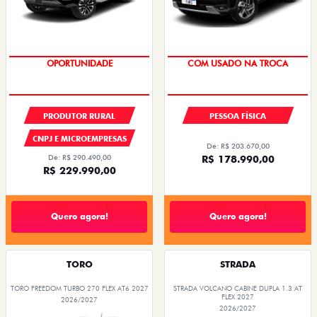
OPORTUNIDADE
COM USADO NA TROCA
TAXA 0,99%
PRODUTOR RURAL
PESSOA FÍSICA
CNPJ E MICROEMPRESAS
De: R$ 203.670,00
De: R$ 290.490,00
R$ 178.990,00
R$ 229.990,00
Quero agora!
Quero agora!
TORO
STRADA
TORO FREEDOM TURBO 270 FLEX AT6 2027
STRADA VOLCANO CABINE DUPLA 1.3 AT
FLEX 2027
2026/2027
2026/2027