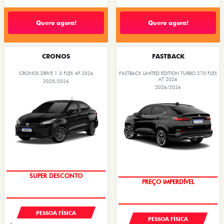
Quero agora!
Quero agora!
CRONOS
FASTBACK
CRONOS DRIVE 1.3 FLEX 4P 2026
FASTBACK LIMITED EDITION TURBO 270 FLEX
AT 2026
2025/2026
2026/2026
BÔNUS DE ATÉ R$ 14 MIL
COM USADO NA TROCA
SUPER DESCONTO
PREÇO IMPERDÍVEL
PESSOA FÍSICA
PESSOA FÍSICA