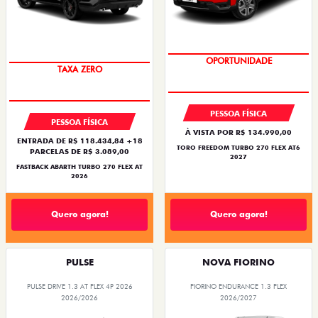
SAIA DE FIAT 0KM
OPORTUNIDADE
SUPERVALORIZAÇÃO DO USADO
TAXA ZERO
PESSOA FÍSICA
PESSOA FÍSICA
À VISTA POR R$ 134.990,00
ENTRADA DE R$ 118.434,84 +18
TORO FREEDOM TURBO 270 FLEX AT6
PARCELAS DE R$ 3.089,00
2027
FASTBACK ABARTH TURBO 270 FLEX AT
2026
Quero agora!
Quero agora!
PULSE
NOVA FIORINO
PULSE DRIVE 1.3 AT FLEX 4P 2026
FIORINO ENDURANCE 1.3 FLEX
2026/2026
2026/2027