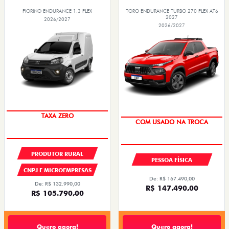
FIORINO ENDURANCE 1.3 FLEX
TORO ENDURANCE TURBO 270 FLEX AT6
2027
2026/2027
2026/2027
TAXA ZERO
OPORTUNIDADE
COM USADO NA TROCA
PRODUTOR RURAL
PESSOA FÍSICA
CNPJ E MICROEMPRESAS
De: R$ 167.490,00
De: R$ 132.990,00
R$ 147.490,00
R$ 105.790,00
Quero agora!
Quero agora!