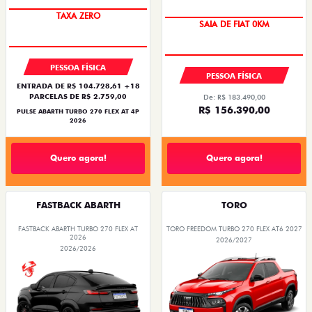
SAIA DE FIAT 0KM
TAXA ZERO
SAIA DE FIAT 0KM
PREÇO IMPERDÍVEL
PESSOA FÍSICA
PESSOA FÍSICA
ENTRADA DE R$ 104.728,61 +18
PARCELAS DE R$ 2.759,00
De: R$ 183.490,00
R$ 156.390,00
PULSE ABARTH TURBO 270 FLEX AT 4P
2026
Quero agora!
Quero agora!
FASTBACK ABARTH
TORO
FASTBACK ABARTH TURBO 270 FLEX AT
TORO FREEDOM TURBO 270 FLEX AT6 2027
2026
2026/2027
2026/2026