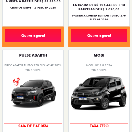
À VISTA A PARTIR DE R$ 99.990,00
ENTRADA DE R$ 107.443,00 +18
CRONOS DRIVE 1.3 FLEX 4P 2026
PARCELAS DE R$ 2.820,83
FASTBACK LIMITED EDITION TURBO 270
FLEX AT 2026
Quero agora!
Quero agora!
PULSE ABARTH
MOBI
PULSE ABARTH TURBO 270 FLEX AT 4P 2026
MOBI LIKE 1.0 2026
2026/2026
2026/2026
PREÇO IMPERDÍVEL