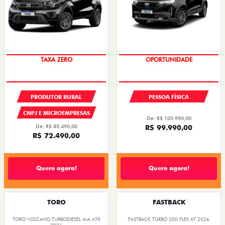
TAXA ZERO
OPORTUNIDADE
OPORTUNIDADE
TAXA 0,99%
PRODUTOR RURAL
PESSOA FÍSICA
CNPJ E MICROEMPRESAS
De: R$ 103.990,00
De: R$ 85.490,00
R$ 99.990,00
R$ 72.490,00
Quero agora!
Quero agora!
TORO
FASTBACK
TORO VOLCANO TURBODIESEL 4x4 AT9
FASTBACK TURBO 200 FLEX AT 2026