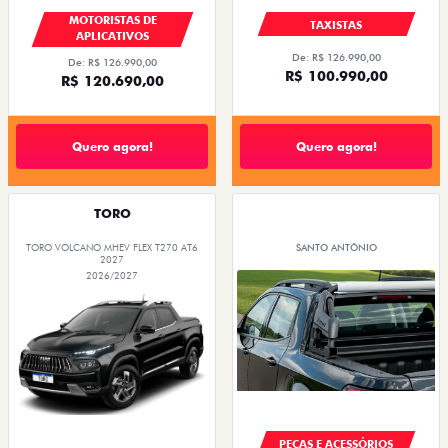
MOTORISTAS DE
TAXISTAS
APLICATIVOS
De: R$ 126.990,00
De: R$ 126.990,00
R$ 100.990,00
R$ 120.690,00
Quero agora!
Quero agora!
TORO
TORO VOLCANO MHEV FLEX T270 AT6
SANTO ANTÔNIO
2027
2026/2027
PEÇAS E ACESSÓRIOS