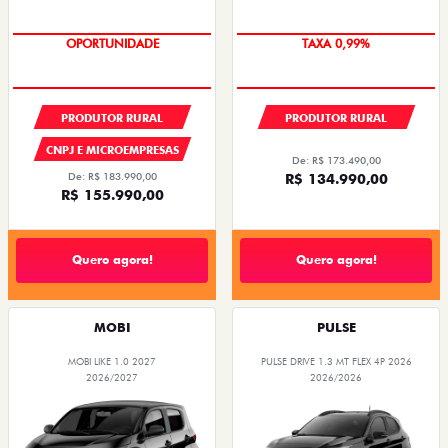
OPORTUNIDADE
TAXA 0,99%
OPORTUNIDADE
PRODUTOR RURAL
PRODUTOR RURAL
CNPJ E MICROEMPRESAS
De: R$ 173.490,00
De: R$ 183.990,00
R$ 134.990,00
R$ 155.990,00
Quero agora!
Quero agora!
MOBI
PULSE
MOBI LIKE 1.0 2027
PULSE DRIVE 1.3 MT FLEX 4P 2026
2026/2027
2026/2026