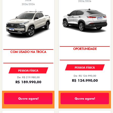
2026
2026/2026
2026/2026
OPORTUNIDADE
TAXA 0,99%
COM USADO NA TROCA
TAXA 0,99%
PESSOA FÍSICA
PESSOA FÍSICA
De: R$ 126.990,00
De: R$ 219.980,00
R$ 124.990,00
R$ 189.990,00
Quero agora!
Quero agora!