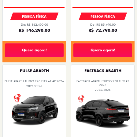
SAIA DE FIAT 0KM
TAXA ZERO
OPORTUNIDADE
PESSOA FÍSICA
PESSOA FÍSICA
De: R$ 162.490,00
De: R$ 85.490,00
R$ 146.290,00
R$ 72.790,00
Quero agora!
Quero agora!
PULSE ABARTH
FASTBACK ABARTH
PULSE ABARTH TURBO 270 FLEX AT 4P 2026
FASTBACK ABARTH TURBO 270 FLEX AT
2026
2026/2026
2026/2026