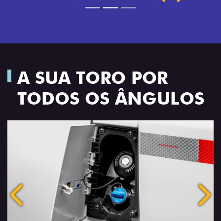
A SUA TORO POR
TODOS OS ÂNGULOS
Anterior
Próx