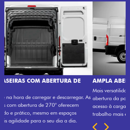
AMPLA ABERTURA DA PORTA LATERAL
Mais versatilidade para o seu carregamento. A ampla
abertura da porta lateral do Novo Ducato facilita o
acesso à carga, otimizando tempo e tornando o
trabalho mais eficiente, onde quer que você esteja.
Próximo
Previous
Next
TRANSFORMAÇÃO HOMOLOGADA