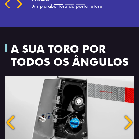
A SUA TORO POR
TODOS OS ÂNGULOS
Anterior
Próx