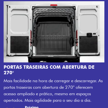
AMPLA ABERTURA DA PO
Mais versatilidade para o seu 
OM ABERTURA DE
abertura da porta lateral do No
acesso à carga, otimizando te
carregar e descarregar. As
trabalho mais eficiente, onde q
ura de 270° oferecem
Previous
Next
, mesmo em espaços
ara o seu dia a dia.