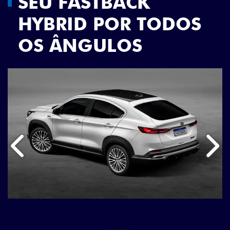
SEU FASTBACK
HYBRID POR TODOS
OS ÂNGULOS
Anterior
Próx