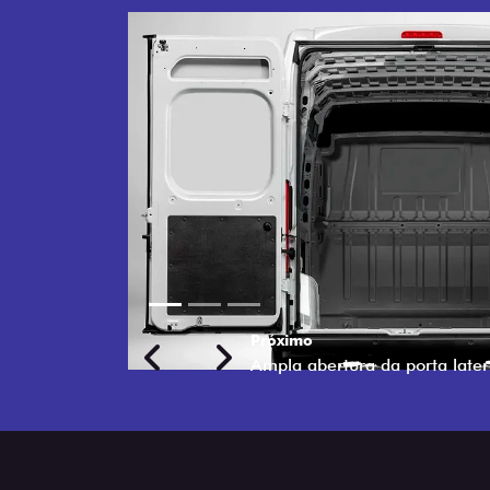
PORTAS T
DE 270°
Mais facilidade na h
com abertura de 27
em espaços apertados
Previous
Next