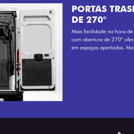
RASEIRAS COM ABERTURA
ora de carregar e descarregar. As portas traseiras
0° oferecem acesso ampliado e prático, mesmo
. Mais agilidade para o seu dia a dia.