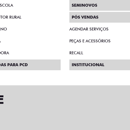
AS DIRETAS
PLANO FAZENDEIRO
E MICROEMPRESÁRIO
SEGURO
SCOLA
SEMINOVOS
TOR RURAL
PÓS VENDAS
RNO
AGENDAR SERVIÇOS
A
PEÇAS E ACESSÓRIOS
DORA
RECALL
AS PARA PCD
INSTITUCIONAL