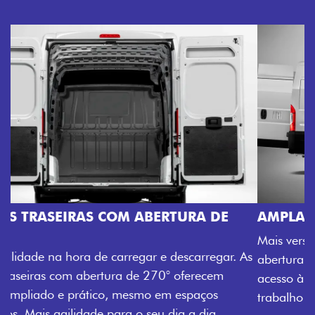
AMPLA ABERTURA DA PORTA LATERAL
Mais versatilidade para o seu carregamento. A ampla
abertura da porta lateral do Novo Ducato facilita o
acesso à carga, otimizando tempo e tornando o
trabalho mais eficiente, onde quer que você esteja.