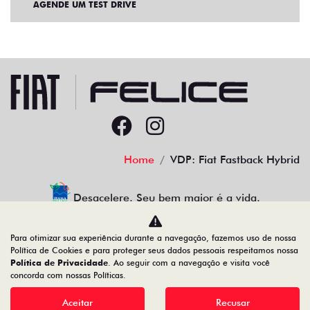
AGENDE UM TEST DRIVE
Home
VDP: Fiat Fastback Hybrid
Desacelere. Seu bem maior é a vida.
Para otimizar sua experiência durante a navegação, fazemos uso de nossa
Política de Cookies e para proteger seus dados pessoais respeitamos nossa
Política de Privacidade
. Ao seguir com a navegação e visita você
91.525.790/0001-84
concorda com nossas Políticas.
Aceitar
Recusar
Desenvolvido pela DEALERSPACE ® Direitos Reservados.